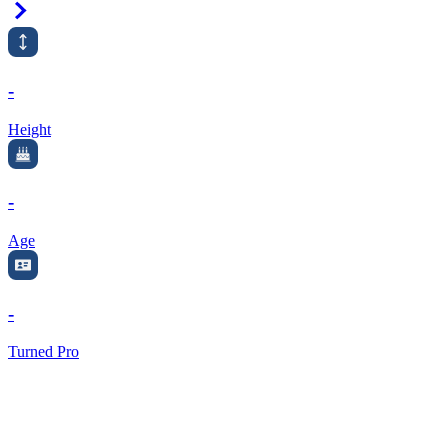
Right Arrow
-
Height
-
Age
-
Turned Pro