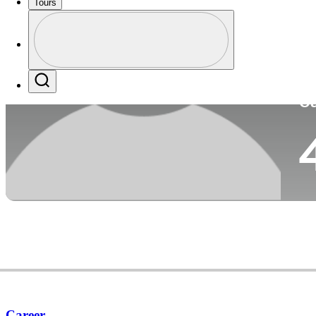
Tours
Pa
Perfil
Profile / PGA Tour Pass Logo
Search
Ca
Career