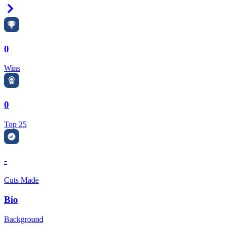
Right Arrow
0
Wins
0
Top 25
-
Cuts Made
Bio
Background