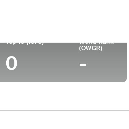
esional
Lugar de
Universidad
de
nacimiento
-
-
Top 10 (1973)
World Rank
(OWGR)
0
-