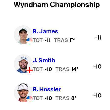
Wyndham Championship
B. James
-11
TOT
-11
TRAS
F*
J. Smith
-10
TOT
-10
TRAS
14*
B. Hossler
-10
TOT
-10
TRAS
8*