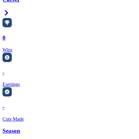
Right Arrow
0
Wins
-
Earnings
-
Cuts Made
Season