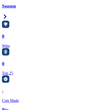
Season
Right Arrow
0
Wins
0
Top 25
-
Cuts Made
Bio