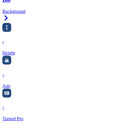
Background
Right Arrow
-
Height
-
Age
-
Turned Pro