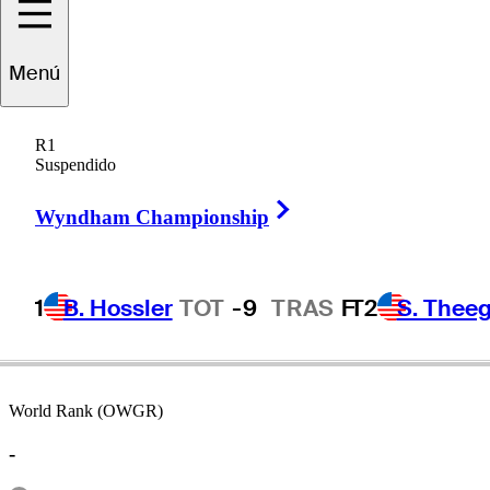
Menú
Craig
Wood
R1
Suspendido
Right Arrow
UNITED STATES
Wyndham Championship
1
B. Hossler
TOT
-9
TRAS
F
T2
S. Theeg
World Rank (OWGR)
-