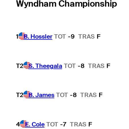
Wyndham Championship
1
B. Hossler
TOT
-9
TRAS
F
T2
S. Theegala
TOT
-8
TRAS
F
T2
B. James
TOT
-8
TRAS
F
4
E. Cole
TOT
-7
TRAS
F