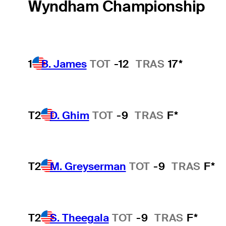
Wyndham Championship
1
B. James
TOT
-12
TRAS
17*
T2
D. Ghim
TOT
-9
TRAS
F*
T2
M. Greyserman
TOT
-9
TRAS
F*
T2
S. Theegala
TOT
-9
TRAS
F*