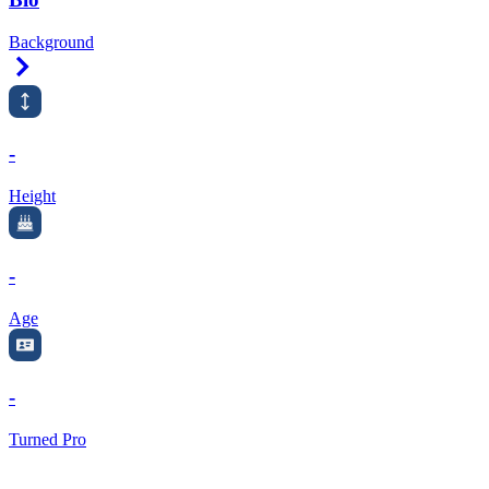
Background
Right Arrow
-
Height
-
Age
-
Turned Pro