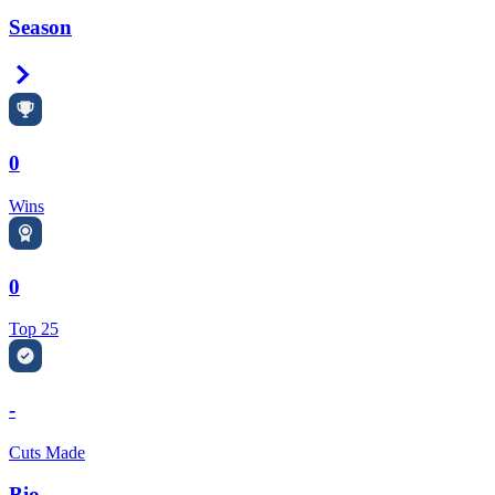
Season
Right Arrow
0
Wins
0
Top 25
-
Cuts Made
Bio