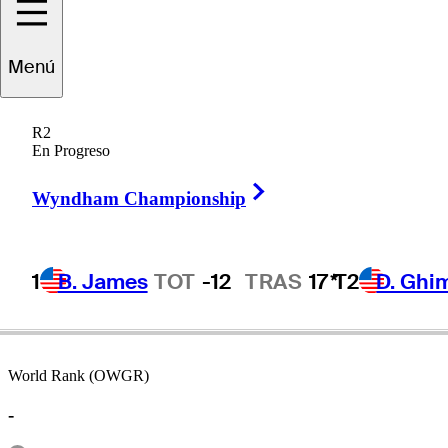
Menú
Ralph
Guldahl
R2
En Progreso
Right Arrow
UNITED STATES
Wyndham Championship
1
B. James
TOT
-12
TRAS
17*
T2
D. Ghi
World Rank (OWGR)
-