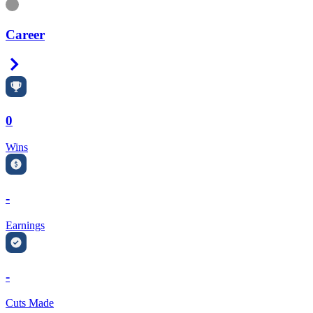
Information
Career
Right Arrow
0
Wins
-
Earnings
-
Cuts Made