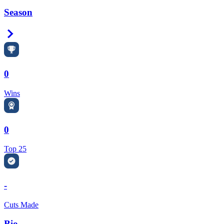
Season
Right Arrow
0
Wins
0
Top 25
-
Cuts Made
Bio