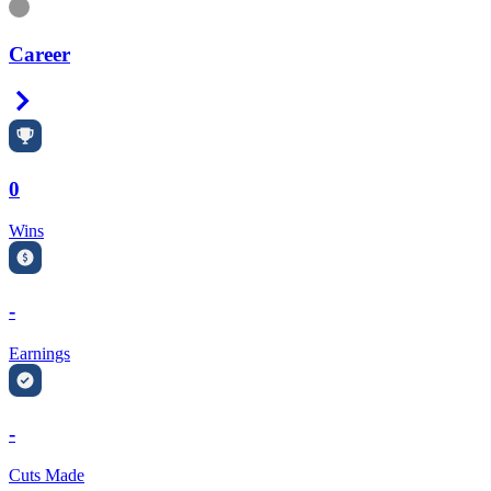
Information
Career
Right Arrow
0
Wins
-
Earnings
-
Cuts Made