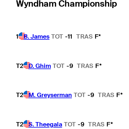
Wyndham Championship
1
B. James
TOT
-11
TRAS
F*
T2
D. Ghim
TOT
-9
TRAS
F*
T2
M. Greyserman
TOT
-9
TRAS
F*
T2
S. Theegala
TOT
-9
TRAS
F*