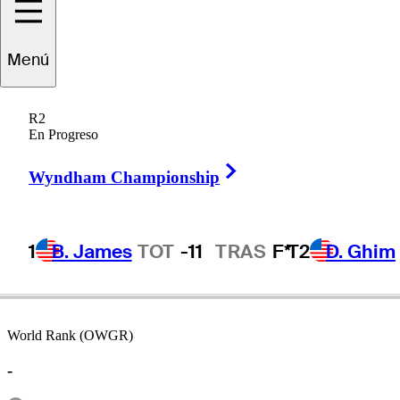
Menú
Lew
Worsham
R2
En Progreso
Right Arrow
UNITED STATES
Wyndham Championship
1
B. James
TOT
-11
TRAS
F*
T2
D. Ghim
World Rank (OWGR)
-