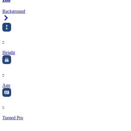
Background
Right Arrow
-
Height
-
Age
-
Turned Pro