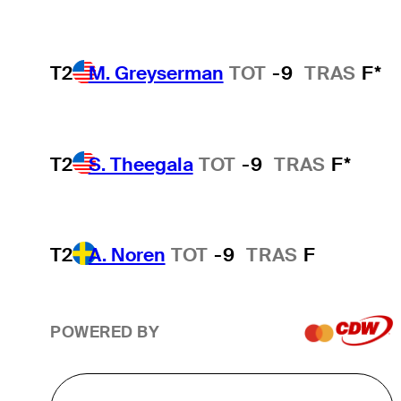
T2
M. Greyserman
TOT
-9
TRAS
F*
T2
S. Theegala
TOT
-9
TRAS
F*
T2
A. Noren
TOT
-9
TRAS
F
POWERED BY