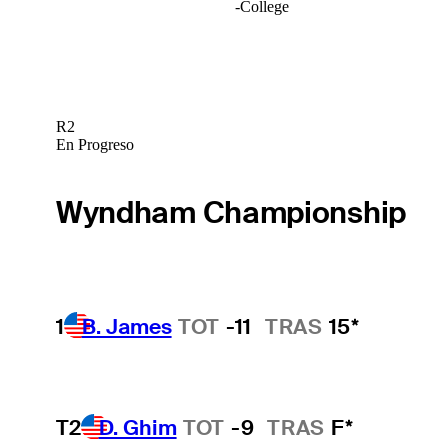
-
College
R2
En Progreso
Wyndham Championship
1
B. James
TOT
-11
TRAS
15*
T2
D. Ghim
TOT
-9
TRAS
F*