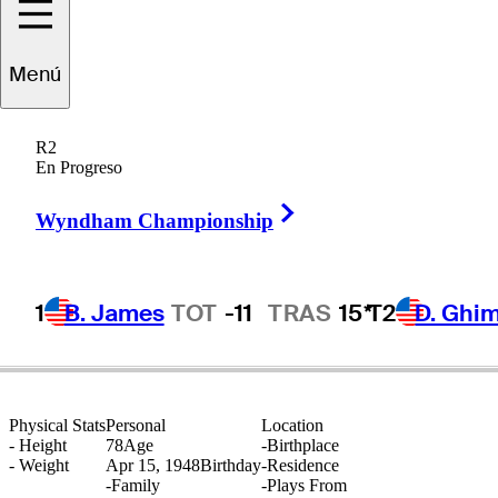
Menú
Victor
Regalado
R2
En Progreso
Right Arrow
MEXICO
Wyndham Championship
1
B. James
TOT
-11
TRAS
15*
T2
D. Ghi
Physical Stats
Personal
Location
-
Height
78
Age
-
Birthplace
-
Weight
Apr 15, 1948
Birthday
-
Residence
-
Family
-
Plays From