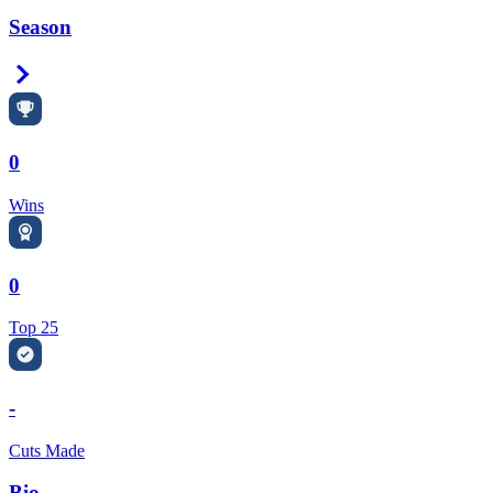
Season
Right Arrow
0
Wins
0
Top 25
-
Cuts Made
Bio