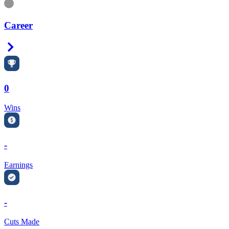
Information
Career
Right Arrow
0
Wins
-
Earnings
-
Cuts Made