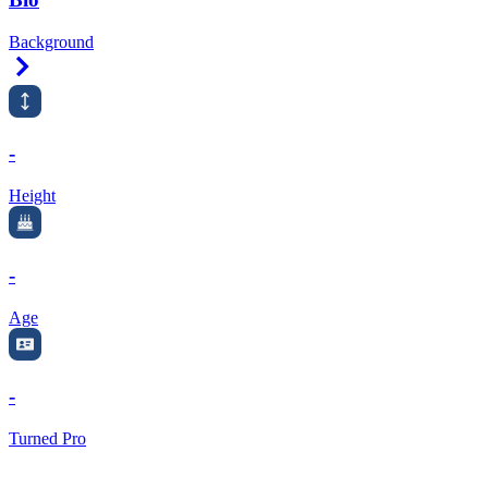
Background
Right Arrow
-
Height
-
Age
-
Turned Pro