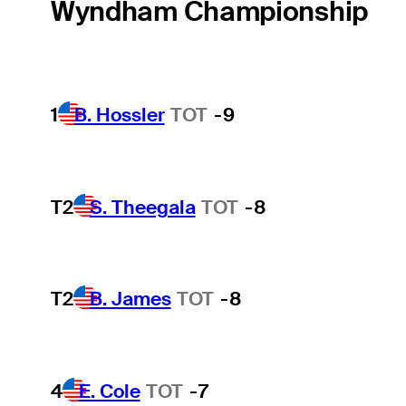
Wyndham Championship
1
B. Hossler
TOT
-9
T2
S. Theegala
TOT
-8
T2
B. James
TOT
-8
4
E. Cole
TOT
-7