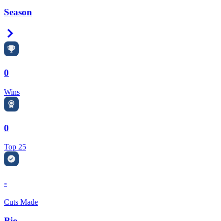
Season
Right Arrow
0
Wins
0
Top 25
-
Cuts Made
Bio