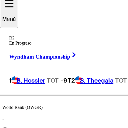
Menú
Dave
Hill
R2
En Progreso
Right Arrow
UNITED STATES
Wyndham Championship
1
B. Hossler
TOT
-9
T2
S. Theegala
TOT
World Rank (OWGR)
-