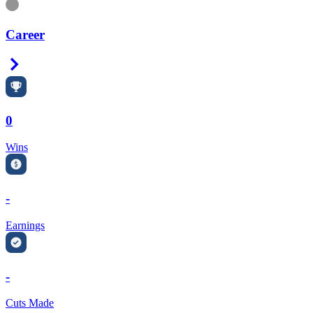
Information
Career
Right Arrow
0
Wins
-
Earnings
-
Cuts Made