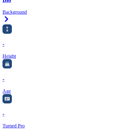
Background
Right Arrow
-
Height
-
Age
-
Turned Pro