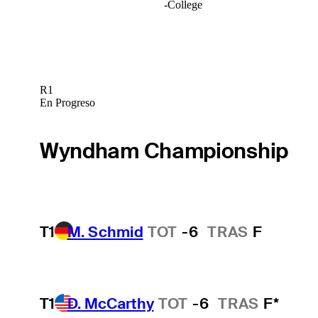
-
College
R1
En Progreso
Wyndham Championship
T1
M. Schmid
TOT
-6
TRAS
F
T1
D. McCarthy
TOT
-6
TRAS
F*