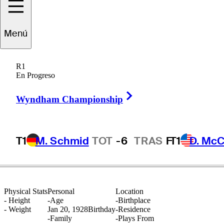
Menú
Lionel
Hebert
R1
En Progreso
Right Arrow
UNITED STATES
Wyndham Championship
T1
M. Schmid
TOT
-6
TRAS
F
T1
D. McC
Physical Stats
Personal
Location
-
Height
-
Age
-
Birthplace
-
Weight
Jan 20, 1928
Birthday
-
Residence
-
Family
-
Plays From