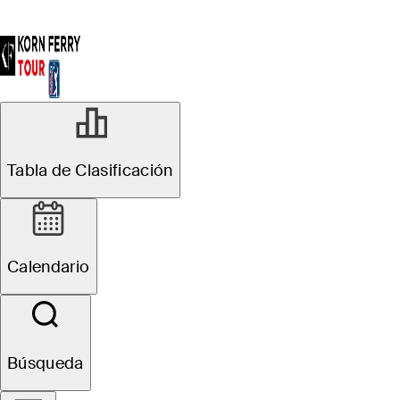
R2
Tabla de Clasificación
En Progreso
Pinnacle Bank
Calendario
Championship presented
by Woodhouse
Búsqueda