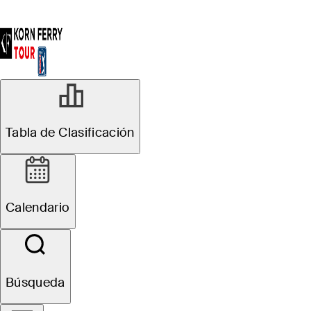
R3
Tabla de Clasificación
Suspendido
Pinnacle Bank
Calendario
Championship presented
by Woodhouse
Búsqueda