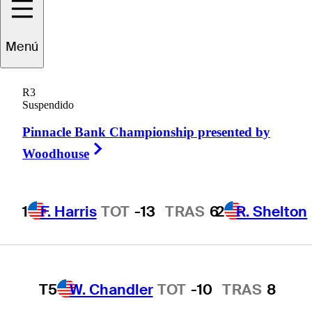
1
F. Harris
TOT
-13
TRAS
6
Menú
2
R. Shelton
TOT
-12
TRAS
1
R3
Suspendido
Pinnacle Bank Championship presented by
T3
D. Redman
TOT
-11
TRAS
8
Right Arrow
Woodhouse
1
F. Harris
TOT
-13
TRAS
6
2
R. Shelton
T3
T. Rosenmueller
TOT
-11
TRAS
1
T5
W. Chandler
TOT
-10
TRAS
8