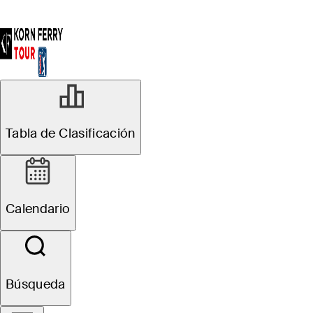
R2
Tabla de Clasificación
Oficial
Pinnacle Bank
Calendario
Championship presented
by Woodhouse
Búsqueda