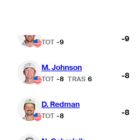
R. Shelton
-9
TOT
-9
M. Johnson
-8
TOT
-8
TRAS
6
D. Redman
-8
TOT
-8