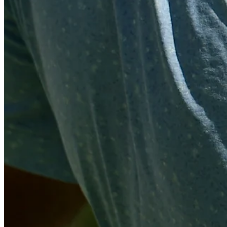
Driving Distance
Noticias y vídeos
Right Arrow
Tanner Napier betting profile: BMW Charity Pro-Am presen