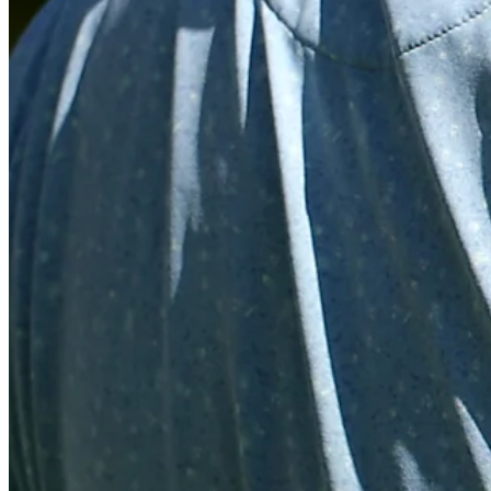
Turned Pro
Stats
Performance
Right Arrow
-
SG: Total
-
SG: Putting
-