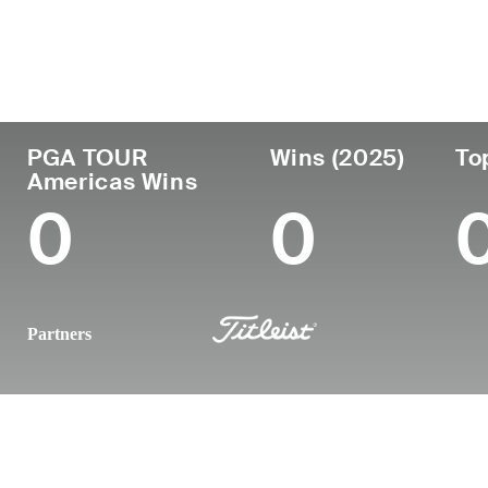
País
Profesional
Lug
Edad
desde
nac
United States
30
2018
Pari
PGA TOUR
Wins (2025)
To
Americas Wins
0
0
Partners