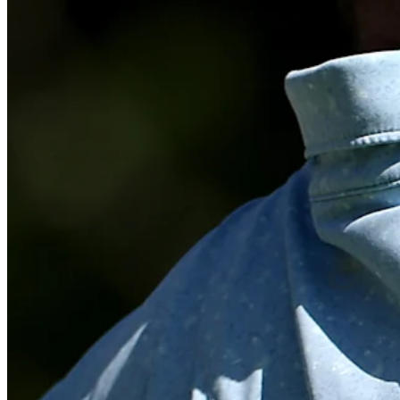
Cuts Made
Bio
Background
Right Arrow
6'
Height
30
Age
2018