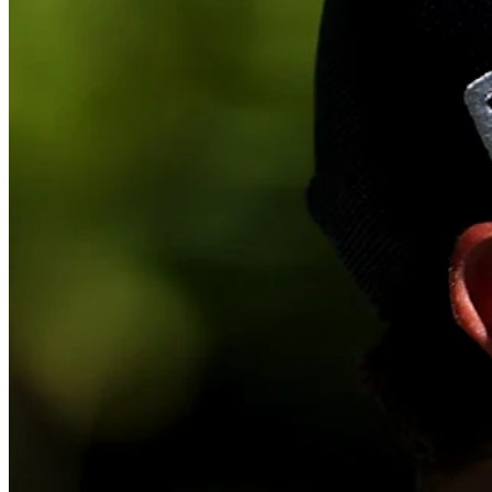
Cuts Made
Season
2025
Right Arrow
0
Wins
0
Top 25
0/1