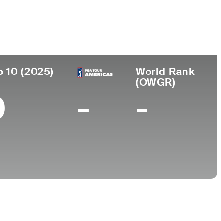
ar de
Universidad
imiento
Arkansas State University
s, TX
p 10 (2025)
World Rank
(OWGR)
0
-
-