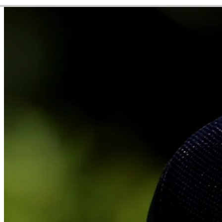
Career
PGA TOUR Americas
Right Arrow
0
Wins
-
Earnings
0/1