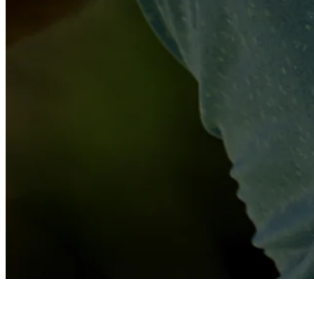
Betting Profile
Tanner Napier betting profile: BMW Charity Pro-Am presen
Betting Profile