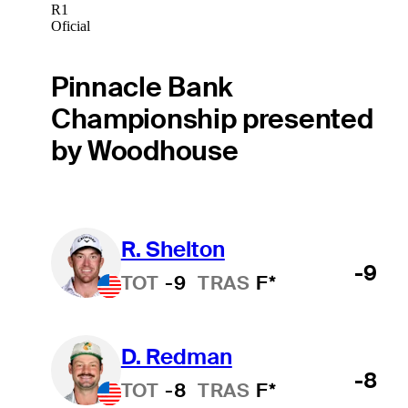
R1
Oficial
Pinnacle Bank
Championship presented
by Woodhouse
R. Shelton
-9
TOT
-9
TRAS
F*
D. Redman
-8
TOT
-8
TRAS
F*