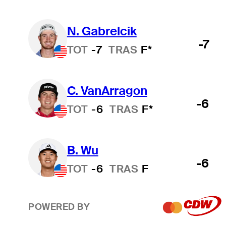
N. Gabrelcik
-7
TOT
-7
TRAS
F*
C. VanArragon
-6
TOT
-6
TRAS
F*
B. Wu
-6
TOT
-6
TRAS
F
POWERED BY