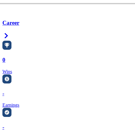
Career
Right Arrow
0
Wins
-
Earnings
-