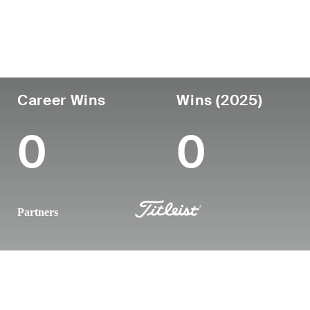
País
Profesional
Lug
Edad
desde
nac
United States
43
2008
Ana
Career Wins
Wins (2025)
0
0
Partners