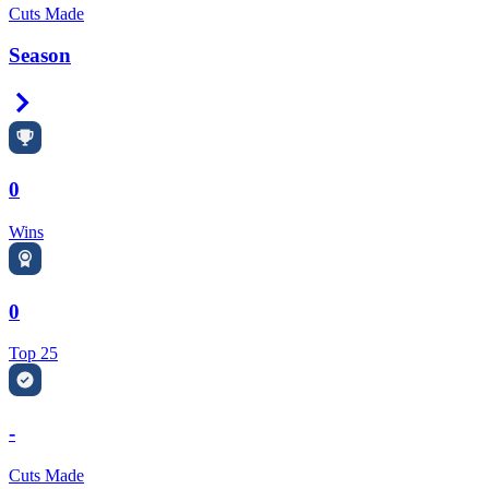
Cuts Made
Season
Right Arrow
0
Wins
0
Top 25
-
Cuts Made