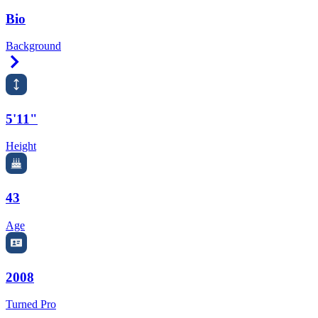
Bio
Background
Right Arrow
5'11"
Height
43
Age
2008
Turned Pro