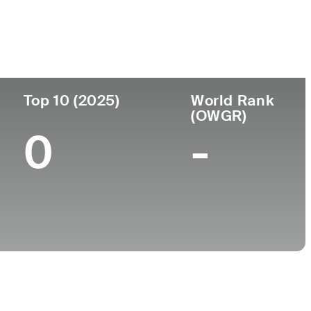
ar de
Universidad
imiento
University of Mississippi
heim, CA
Top 10 (2025)
World Rank
(OWGR)
0
-