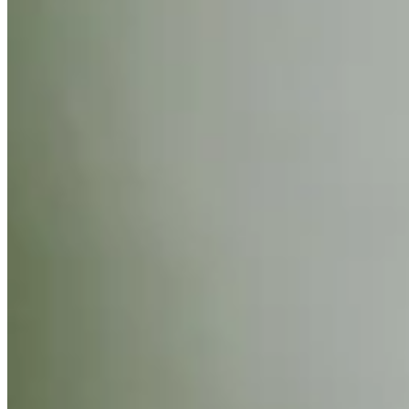
Driving Distance
Odds
Wyndham Championship
Right Arrow
Win Only