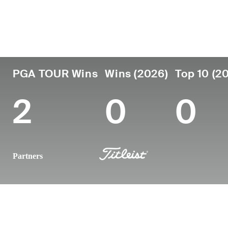
País
Profesional
Lug
Edad
desde
nac
United States
39
2009
New 
PGA TOUR Wins
Wins (2026)
Top 10 (2
2
0
0
Partners