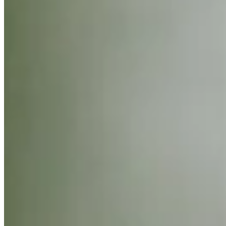
Trending Down
+100000
Top 10
Trending Down
+10000