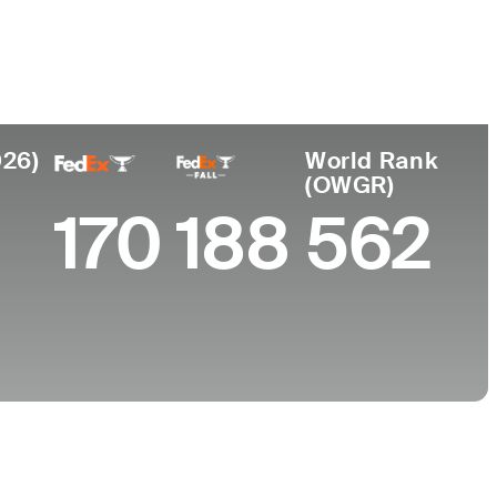
ar de
Universidad
imiento
University of Missouri
Castle, IN
026)
World Rank
(OWGR)
170
188
562