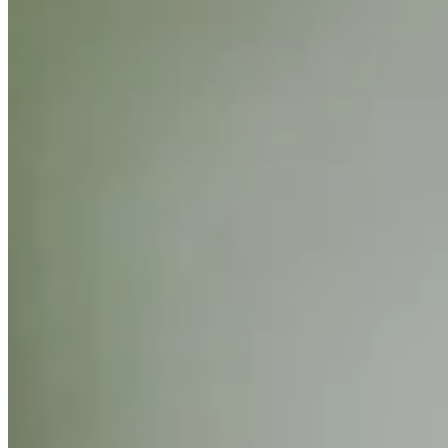
Turned Pro
Stats
Performance
Right Arrow
148th
SG: Total
12th
SG: Putting
141st