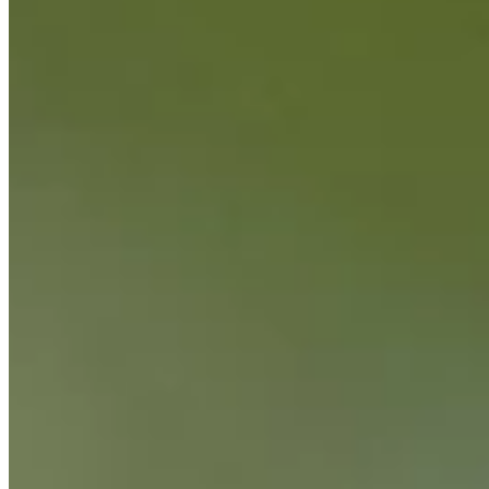
Cuts Made
Season
2026
Right Arrow
0
Wins
1
Top 25
8/18