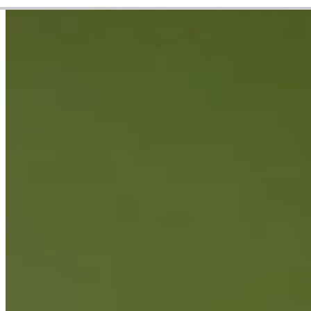
Career
PGA TOUR
Right Arrow
2
Wins
$10,905,439
Earnings
154/321