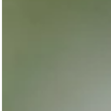
Cuts Made
Bio
Background
Right Arrow
5'10"
Height
39
Age
2009