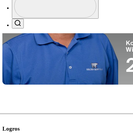
Pa
Profile / PGA Tour Pass Logo
Search
Ko
W
Logros