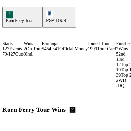
Korn Ferry Tour Icon
PGA Tour Icon
Korn Ferry Tour
PGA TOUR
Starts
Wins
Earnings
Joined Tour
Finishe
127
Events
2
On Tour
$454,341
Official Money
1999
Tour Card
2
Wins
70/127
Cuts
0
Intl.
5
2nd
1
3rd
12
Top 
19
Top 
39
Top 
2
WD
-
DQ
Korn Ferry Tour Wins
2