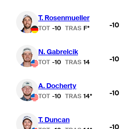
T. Rosenmueller
-10
TOT
-10
TRAS
F*
N. Gabrelcik
-10
TOT
-10
TRAS
14
A. Docherty
-10
TOT
-10
TRAS
14*
T. Duncan
-10