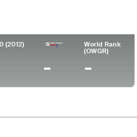
Universidad
nto
University of South Carolina
, VA
0 (2012)
World Rank
(OWGR)
-
-