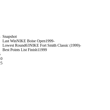
s
Snapshot
Last Win
NIKE Boise Open
1999
-
Lowest Round
63
NIKE Fort Smith Classic (1999)
-
Best Points List Finish
1
1999
5
10
25