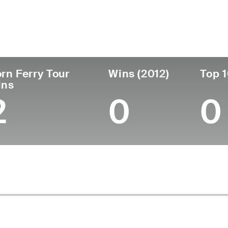
ís
Profesional
Lugar de
Edad
desde
nacimie
United States
55
1994
Quantico
rn Ferry Tour
Wins (2012)
Top 1
ins
2
0
0