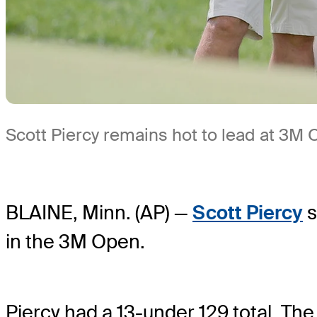
Scott Piercy remains hot to lead at 3M
BLAINE, Minn. (AP) —
Scott Piercy
s
in the 3M Open.
Piercy had a 13-under 129 total. Th