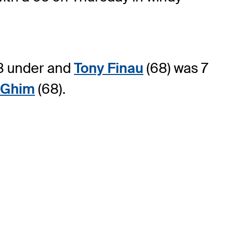
 8 under and
Tony Finau
(68) was 7
 Ghim
(68).