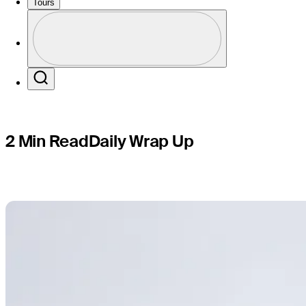
after 2nd 
Tours
Perfil
Profile / PGA Tour Pass Logo
Search
2 Min Read
Daily Wrap Up