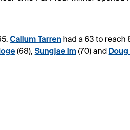
65.
Callum Tarren
had a 63 to reach
Hoge
(68),
Sungjae Im
(70) and
Doug