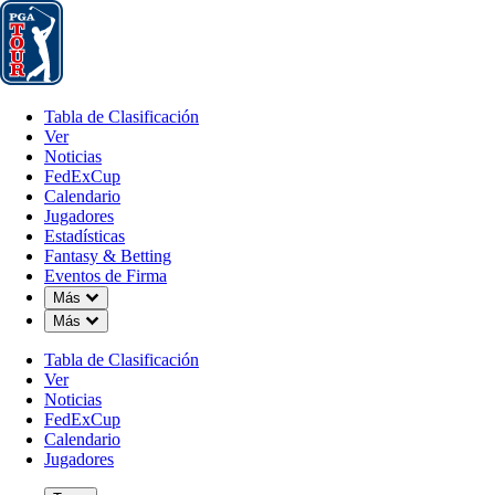
Tabla de Clasificación
Ver
Noticias
FedExCup
Calendario
Jugador
Tabla de Clasificación
Ver
Noticias
FedExCup
Calendario
Jugadores
JUL 22, 2022
Estadísticas
Fantasy & Betting
Eventos de Firma
Down Chevron
Más
Down Chevron
Más
Scott Pier
Tabla de Clasificación
Ver
Noticias
FedExCup
Calendario
Jugadores