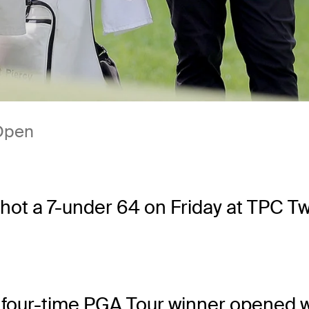
 Open
hot a 7-under 64 on Friday at TPC Twi
e four-time PGA Tour winner opened w