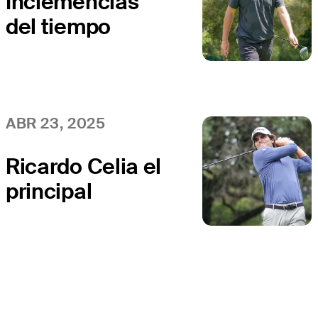
Inclemencias
del tiempo
complicaron
primera ronda
del Kia Open
ABR 23, 2025
Ricardo Celia el
principal
favorito entre
24 latinos en el
Kia Open 2025