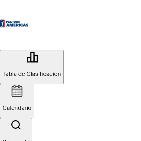
OFFICIAL
KIA Open
Tabla de Clasificación
QUITO TENIS & GOLF CLUB
48°F
TIEMPO POR
Calendario
All
Video
News