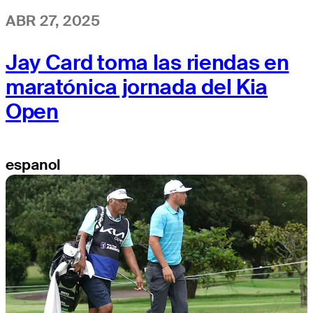
ABR 27, 2025
Jay Card toma las riendas en
maratónica jornada del Kia
Open
espanol