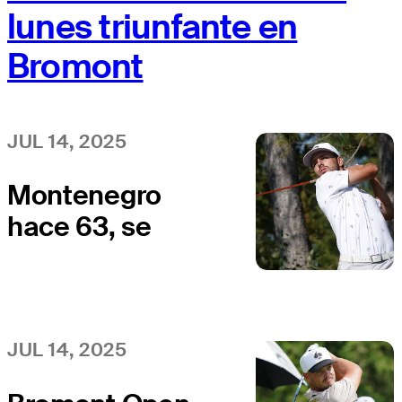
lunes triunfante en
Bromont
JUL 14, 2025
Montenegro
hace 63, se
proyecta dentro
del top 5 del
Bromont Open
JUL 14, 2025