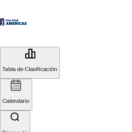
OFFICIAL
Bromont Open presented by
Desjardins
Tabla de Clasificación
GOLF CHÂTEAU-BROMONT
75°F
TIEMPO POR
Calendario
All
Video
News