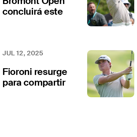
Bromont Open
concluirá este
lunes
JUL 12, 2025
Fioroni resurge
para compartir
liderato con
Stewart