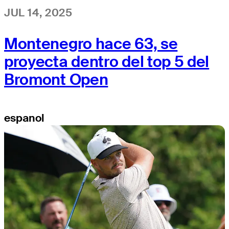
JUL 14, 2025
Montenegro hace 63, se
proyecta dentro del top 5 del
Bromont Open
espanol