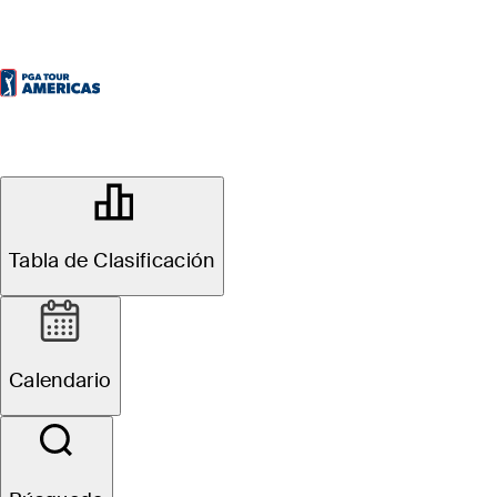
OFFICIAL
Bromont Open presented by
Desjardins
Tabla de Clasificación
GOLF CHÂTEAU-BROMONT
80°F
TIEMPO POR
Calendario