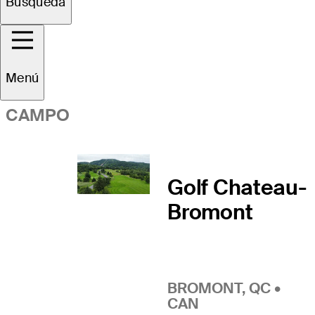
Vistazo general
Búsqueda
Menú
CAMPO
Golf Chateau-
Bromont
BROMONT, QC •
CAN