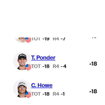
É. Papineau
-19
TOT
-19
R4
-6
J. Lundin
-19
TOT
-19
R4
-7
T. Ponder
-18
TOT
-18
R4
-4
C. Howe
-18
TOT
-18
R4
-1