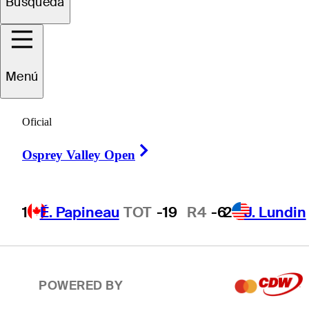
Búsqueda
2
J. Lundin
TOT
-19
R4
-7
Menú
T3
T. Ponder
TOT
-18
R4
-4
Oficial
Right Arrow
T3
C. Howe
TOT
-18
R4
-1
Osprey Valley Open
1
É. Papineau
TOT
-19
R4
-6
2
J. Lundin
T5
P. Hunt
TOT
-17
R4
-7
POWERED BY