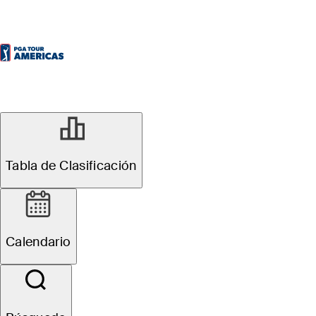
Oficial
Tabla de Clasificación
Osprey Valley Open
Calendario
1
É. Papineau
TOT
-19
R4
-6