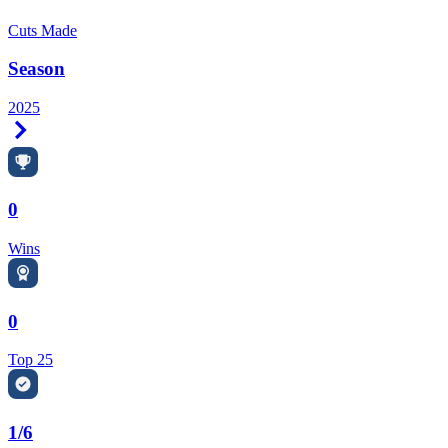
Cuts Made
Season
2025
Right Arrow
0
Wins
0
Top 25
1/6