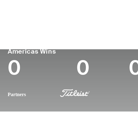
País
Profesional
Lug
Edad
desde
nac
United States
28
-
-
PGA TOUR
Wins (2025)
To
Americas Wins
0
0
Partners