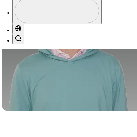
Perfil
Profile / PGA Tour Pass Logo
Globe
Search