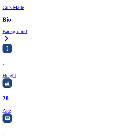
Cuts Made
Bio
Background
Right Arrow
-
Height
28
Age
-