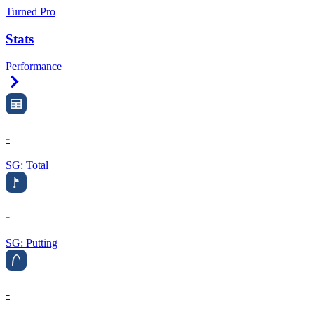
Turned Pro
Stats
Performance
Right Arrow
-
SG: Total
-
SG: Putting
-