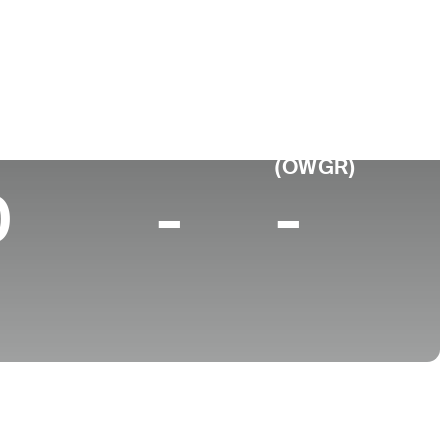
ar de
Universidad
imiento
University of Iowa
p 10 (2025)
World Rank
(OWGR)
0
-
-