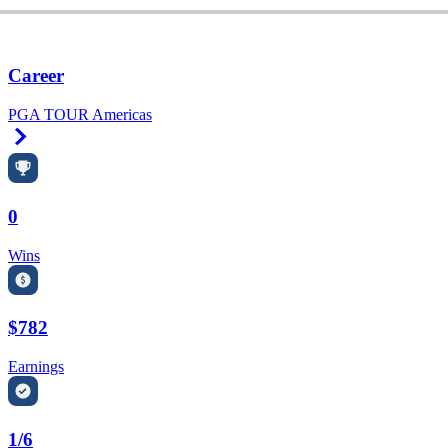
Career
PGA TOUR Americas
Right Arrow
0
Wins
$782
Earnings
1/6