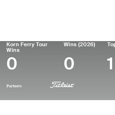
País
Lugar 
Profesional
nacimi
Edad
United
desde
Newbury
27
2022
States
Massac
Korn Ferry Tour
Wins (2026)
To
Wins
0
0
1
Partners