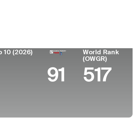
de
Universidad
ento
University of Rhode
port,
Island
hussets
p 10 (2026)
World Rank
(OWGR)
91
517