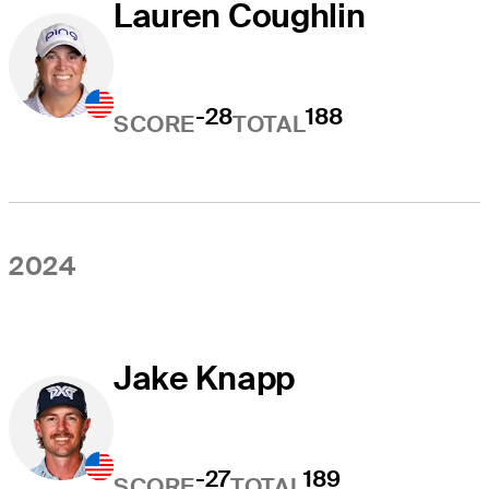
Lauren Coughlin
-28
188
SCORE
TOTAL
2024
Jake Knapp
-27
189
SCORE
TOTAL