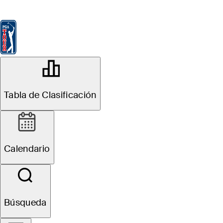
Tabla de Clasificación
Ver
Noticias
FedExCup
Calendario
Jugador
OFFICIAL
Tabla de Clasificación
Grant Thornton Invitational
TIBURÓN GOLF CLUB
76°F
TIEMPO POR
Calendario
Sitio Web
Búsqueda