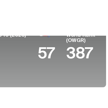
ar de
Universidad
imiento
Auburn University
sville, KY
p 10 (2026)
World Rank
(OWGR)
57
387