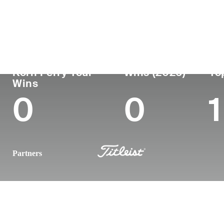
País
Profesional
Lug
Edad
desde
nac
United States
24
2024
Loui
Korn Ferry Tour
Wins (2026)
To
Wins
0
0
1
Partners