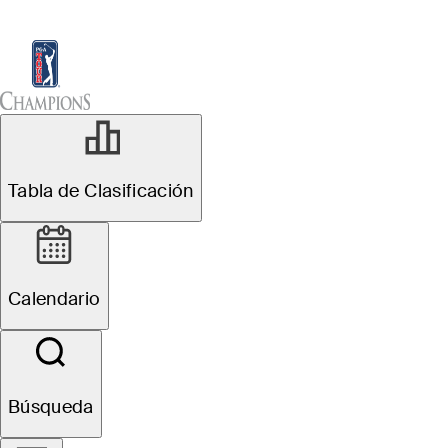
Tabla de Clasificación
Ver
Noticias
Sch
Ver y Escuchar
Tabla de Clasificación
Calendario
Búsqueda
Favorites
Filter