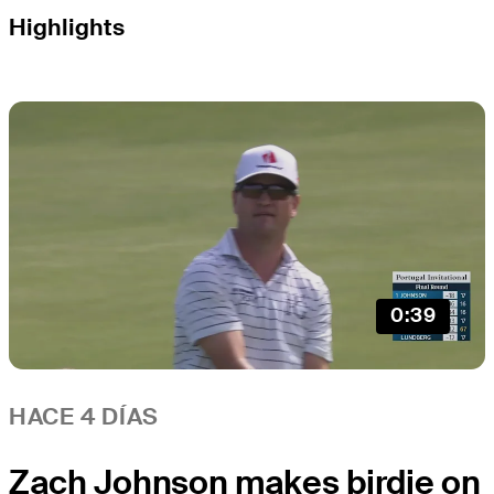
Highlights
0:39
HACE 4 DÍAS
Zach Johnson makes birdie on